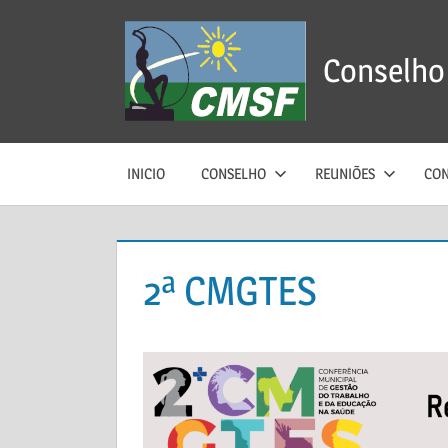
Skip
to
Conselho 
content
INICIO
CONSELHO
REUNIÕES
CON
2ª CMGTES