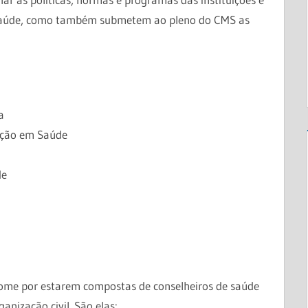
e Saúde, como também submetem ao pleno do CMS as
a
ação em Saúde
de
nome por estarem compostas de conselheiros de saúde
anização civil. São elas: