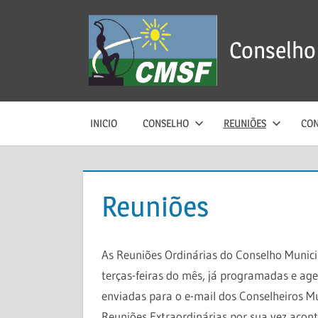
Skip
to
Conselho 
content
INICIO
CONSELHO
REUNIÕES
CON
Reuniões
As Reuniões Ordinárias do Conselho Municip
terças-feiras do mês, já programadas e ag
enviadas para o e-mail dos Conselheiros Mu
Reuniões Extraordinárias por sua vez aco